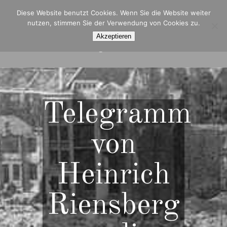
Diese Website benutzt Cookies. Wenn Sie die Website weiter
nutzen, stimmen Sie der Verwendung von Cookies zu.
Akzeptieren
Navigation Menu
Telegramm
von
Heinrich
Riensberg